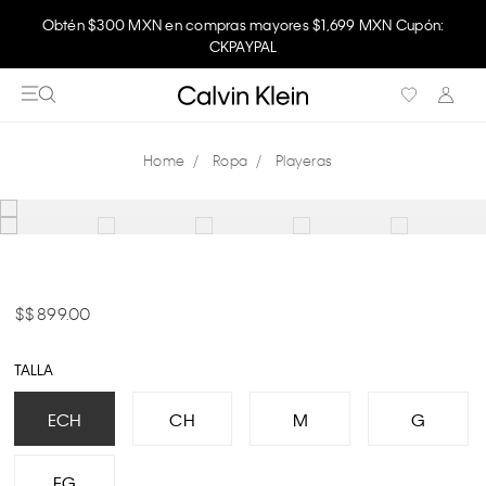
Obtén $300 MXN en compras mayores $1,699 MXN Cupón:
CKPAYPAL
Ropa
Playeras
$ 899.00
TALLA
ECH
CH
M
G
EG