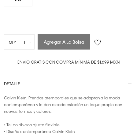
Agregar A La Bolsa
1
QTY
1
2
ENVÍO GRATIS CON COMPRA MÍNIMA DE $1,699 MXN
3
4
DETALLE
5
6
Calvin Klein. Prendas atemporales que se adaptan a la moda 
7
contemporánea y le dan a cada estación un toque propio con 
8
nuevas formas y colores.

9
10
• Tejido rib con ajuste flexible

• Diseño contemporáneo Calvin Klein
