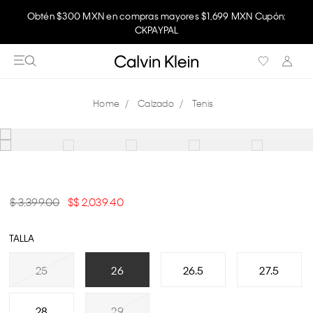
Obtén $300 MXN en compras mayores $1,699 MXN Cupón:
CKPAYPAL
Calzado
Tenis
$ 3,399.00
$ 2,039.40
TALLA
25
26
26.5
27.5
28
29