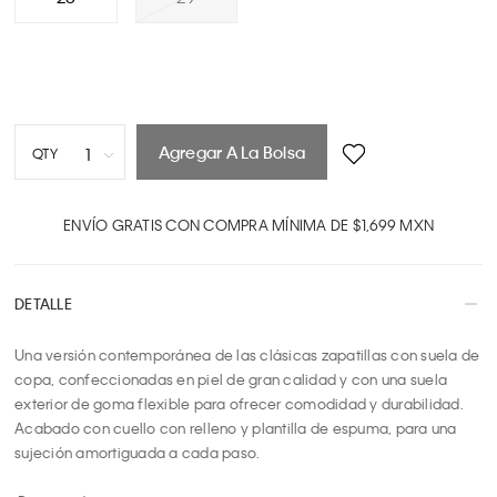
Agregar A La Bolsa
1
QTY
1
2
ENVÍO GRATIS CON COMPRA MÍNIMA DE $1,699 MXN
3
4
DETALLE
5
6
Una versión contemporánea de las clásicas zapatillas con suela de 
7
copa, confeccionadas en piel de gran calidad y con una suela 
8
exterior de goma flexible para ofrecer comodidad y durabilidad. 
9
Acabado con cuello con relleno y plantilla de espuma, para una 
10
sujeción amortiguada a cada paso.
