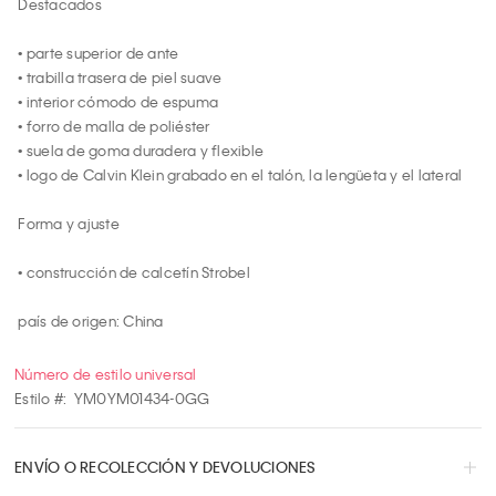
 Destacados

 • parte superior de ante

 • trabilla trasera de piel suave

 • interior cómodo de espuma

 • forro de malla de poliéster

 • suela de goma duradera y flexible

 • logo de Calvin Klein grabado en el talón, la lengüeta y el lateral

 Forma y ajuste

 • construcción de calcetín Strobel

 país de origen: China
Número de estilo universal
Estilo #:
YM0YM01434-0GG
ENVÍO O RECOLECCIÓN Y DEVOLUCIONES