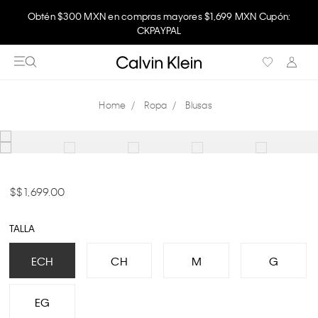
Obtén $300 MXN en compras mayores $1,699 MXN Cupón:
CKPAYPAL
Ropa
Blusas
$ 1,699.00
TALLA
ECH
CH
M
G
EG