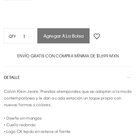
Agregar A La Bolsa
1
QTY
1
2
ENVÍO GRATIS CON COMPRA MÍNIMA DE $1,699 MXN
3
4
DETALLE
5
6
Calvin Klein Jeans. Prendas atemporales que se adaptan a la moda 
7
contemporánea y le dan a cada estación un toque propio con 
8
nuevas formas y colores.

9
10
• Diseño sin mangas

• Cuello redondo

• Logo CK tejido en relieve al frente
