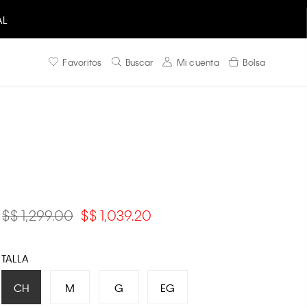
AL
Favoritos
Buscar
Mi cuenta
Bolsa
$ 1,299.00
$ 1,039.20
TALLA
CH
M
G
EG