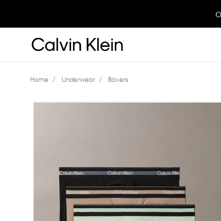
O
Underwear
Bóxers