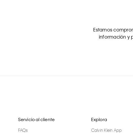
Estamos comprome
información y p
Servicio al cliente
Explora
FAQs
Calvin Klein App