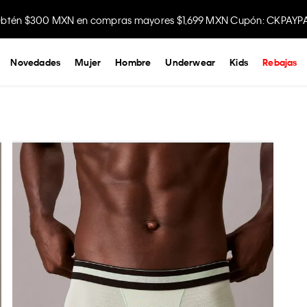
btén $300 MXN en compras mayores $1,699 MXN Cupón: CKPAYP
Disfruta envío gratis comprando en la app.
Novedades
Mujer
Hombre
Underwear
Kids
Rebajas