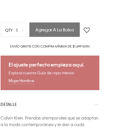
Agregar A La Bolsa
1
QTY
1
ENVÍO GRATIS CON COMPRA MÍNIMA DE $1,699 MXN
2
3
4
El ajuste perfecto empieza aquí.
5
Explora nuestra Guía de ropa interior.
6
Mujer
Hombre
7
8
9
DETALLE
10
Calvin Klein. Prendas atemporales que se adaptan 
a la moda contemporánea y le dan a cada 