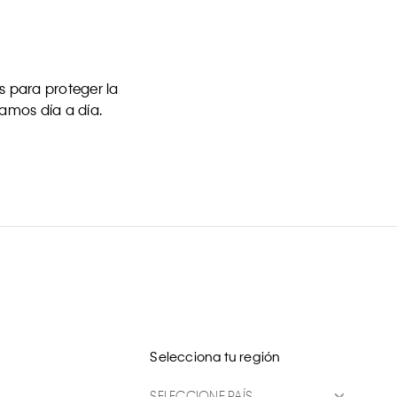
 para proteger la
uamos día a día.
Selecciona tu región
SELECCIONE PAÍS