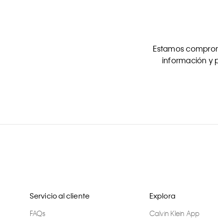
Estamos comprome
información y p
Servicio al cliente
Explora
FAQs
Calvin Klein App