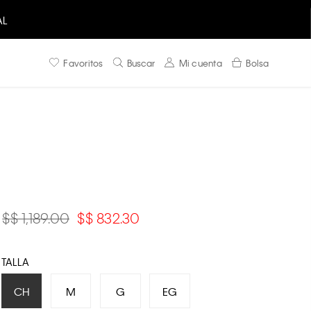
AL
Favoritos
Buscar
Mi cuenta
Bolsa
$ 1,189.00
$ 832.30
TALLA
CH
M
G
EG