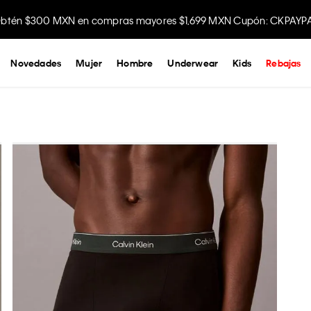
btén $300 MXN en compras mayores $1,699 MXN Cupón: CKPAYP
Disfruta envío gratis comprando en la app.
Novedades
Mujer
Hombre
Underwear
Kids
Rebajas