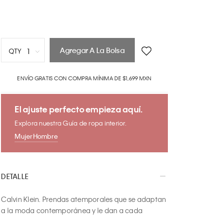
Agregar A La Bolsa
1
QTY
1
ENVÍO GRATIS CON COMPRA MÍNIMA DE $1,699 MXN
2
3
4
El ajuste perfecto empieza aquí.
5
Explora nuestra Guía de ropa interior.
6
Mujer
Hombre
7
8
9
DETALLE
10
Calvin Klein. Prendas atemporales que se adaptan 
a la moda contemporánea y le dan a cada 