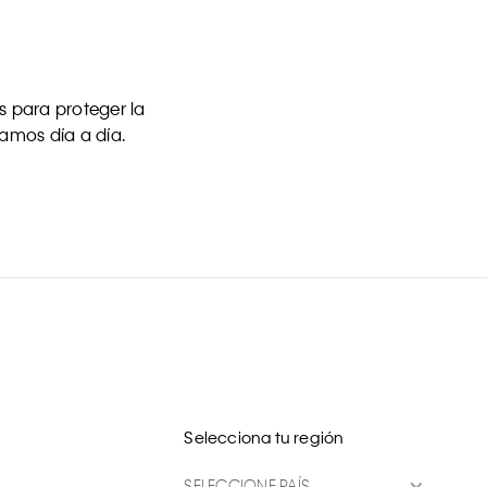
 para proteger la
uamos día a día.
Selecciona tu región
SELECCIONE PAÍS