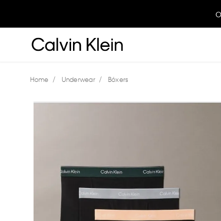
O
Underwear
Bóxers