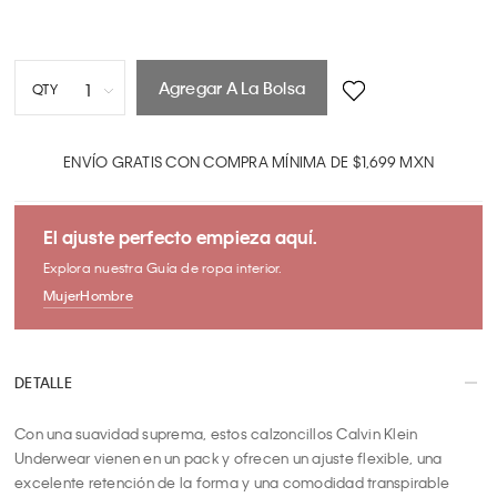
Agregar A La Bolsa
1
QTY
1
2
ENVÍO GRATIS CON COMPRA MÍNIMA DE $1,699 MXN
3
4
El ajuste perfecto empieza aquí.
5
Explora nuestra Guía de ropa interior.
6
Mujer
Hombre
7
8
9
DETALLE
10
Con una suavidad suprema, estos calzoncillos Calvin Klein 
Underwear vienen en un pack y ofrecen un ajuste flexible, una 
excelente retención de la forma y una comodidad transpirable 