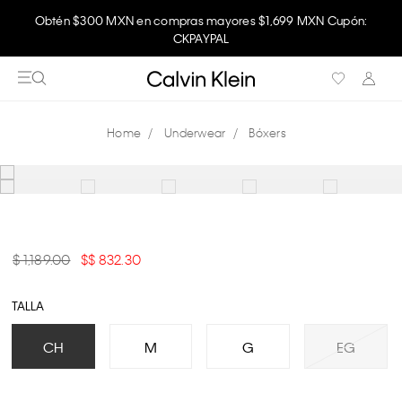
Obtén $300 MXN en compras mayores $1,699 MXN Cupón:
CKPAYPAL
Underwear
Bóxers
$ 1,189.00
$ 832.30
TALLA
CH
M
G
EG