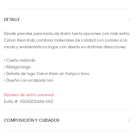
3
4
DETALLE
5
6
Desde prendas para looks de diario hasta opciones con más estilo, 
7
Calvin Klein Kids combina materiales de calidad con colores a la 
8
moda y emblemáticos logos con diseño en distintas direcciones. 

9
10
• Cuello redondo 

• Manga larga

• Detalle de logo Calvin Klein en franja a tono

• Diseño con acabado liso
Número de estilo universal
Estilo #:
IG0IG02666-VAZ
COMPOSICIÓN Y CUIDADOS