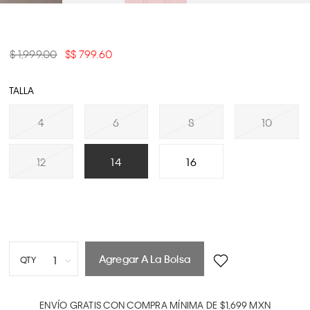
$ 1,999.00
$ 799.60
TALLA
4
6
8
10
12
14
16
Agregar A La Bolsa
1
QTY
1
2
ENVÍO GRATIS CON COMPRA MÍNIMA DE $1,699 MXN