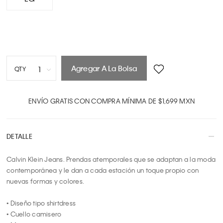
Agregar A La Bolsa
1
QTY
1
2
ENVÍO GRATIS CON COMPRA MÍNIMA DE $1,699 MXN
3
4
DETALLE
5
6
Calvin Klein Jeans. Prendas atemporales que se adaptan a la moda 
7
contemporánea y le dan a cada estación un toque propio con 
8
nuevas formas y colores.

9
10
• Diseño tipo shirtdress

• Cuello camisero
