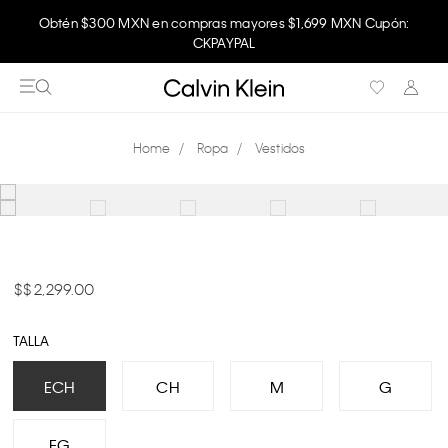
Obtén $300 MXN en compras mayores $1,699 MXN Cupón:
CKPAYPAL
Ropa
Vestidos
$ 2,299.00
TALLA
ECH
CH
M
G
EG