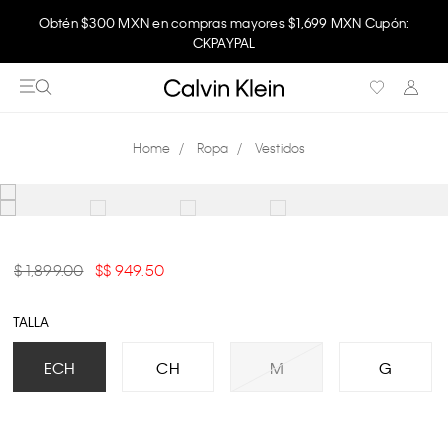
Obtén $300 MXN en compras mayores $1,699 MXN Cupón:
CKPAYPAL
Ropa
Vestidos
$ 1,899.00
$ 949.50
TALLA
ECH
CH
M
G