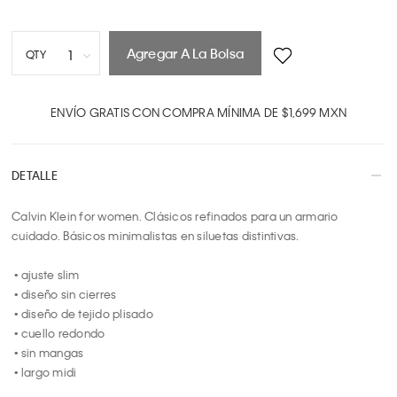
Agregar A La Bolsa
1
QTY
1
2
ENVÍO GRATIS CON COMPRA MÍNIMA DE $1,699 MXN
3
4
DETALLE
5
6
Calvin Klein for women. Clásicos refinados para un armario 
7
cuidado. Básicos minimalistas en siluetas distintivas.

8
9
 • ajuste slim

10
 • diseño sin cierres

 • diseño de tejido plisado

 • cuello redondo

 • sin mangas

 • largo midi
