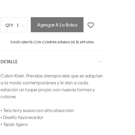
Agregar A La Bolsa
1
QTY
1
ENVÍO GRATIS CON COMPRA MÍNIMA DE $1,699 MXN
2
3
4
DETALLE
5
6
Calvin Klein. Prendas atemporales que se adaptan 
7
a la moda contemporánea y le dan a cada 
8
estación un toque propio con nuevas formas y 
9
colores.

10
• Tela terry suave con alta absorción

• Diseño favorecedor

• Tejido ligero