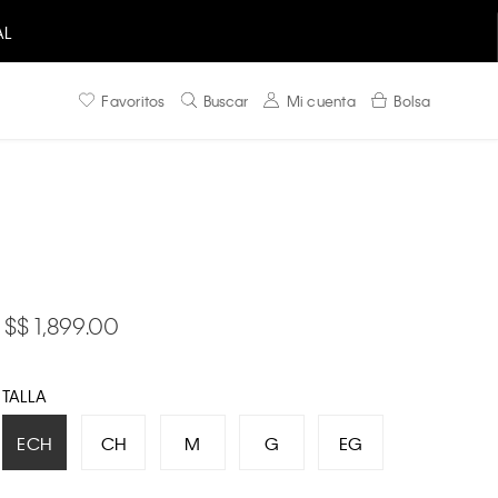
AL
Favoritos
Buscar
Mi cuenta
Bolsa
$ 1,899.00
TALLA
ECH
CH
M
G
EG