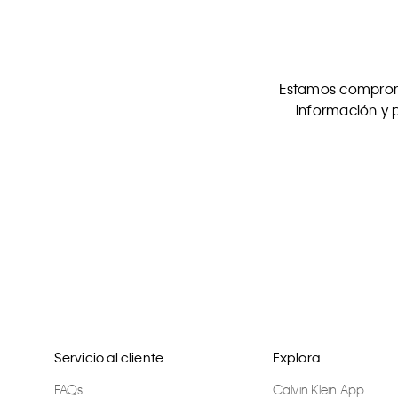
Estamos comprome
información y p
Servicio al cliente
Explora
FAQs
Calvin Klein App