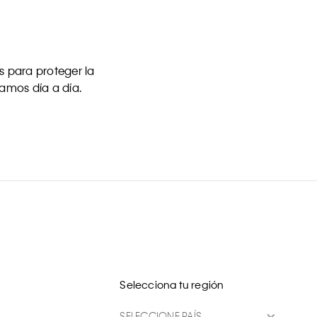
 para proteger la
uamos día a día.
Selecciona tu región
SELECCIONE PAÍS