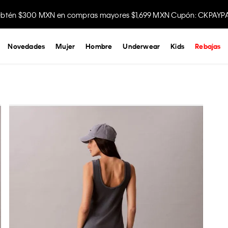
btén $300 MXN en compras mayores $1,699 MXN Cupón: CKPAYP
Disfruta envío gratis comprando en la app.
Novedades
Mujer
Hombre
Underwear
Kids
Rebajas