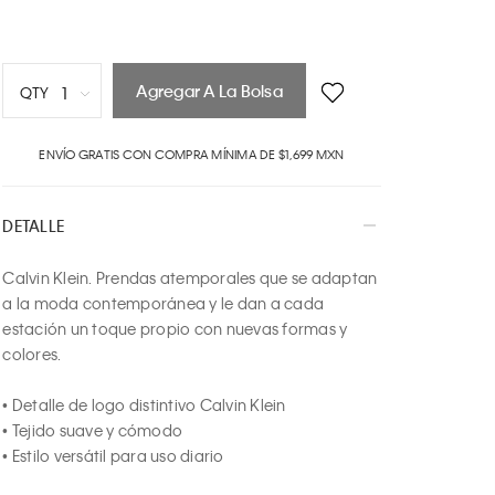
Agregar A La Bolsa
1
QTY
1
ENVÍO GRATIS CON COMPRA MÍNIMA DE $1,699 MXN
2
3
4
DETALLE
5
6
Calvin Klein. Prendas atemporales que se adaptan 
7
a la moda contemporánea y le dan a cada 
8
estación un toque propio con nuevas formas y 
9
colores.

10
• Detalle de logo distintivo Calvin Klein

• Tejido suave y cómodo

• Estilo versátil para uso diario