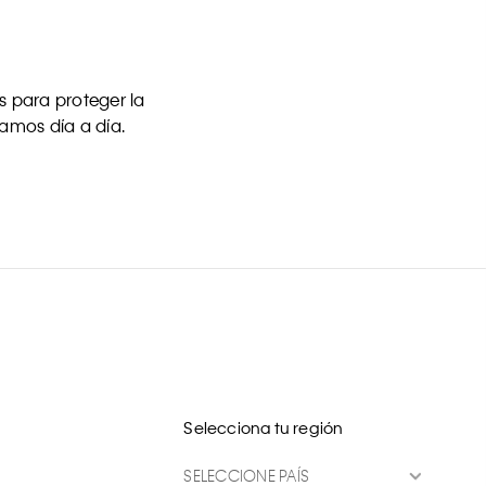
 para proteger la
uamos día a día.
Selecciona tu región
SELECCIONE PAÍS