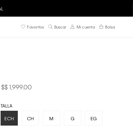
AL
Favoritos
Buscar
Mi cuenta
Bolsa
$ 1,999.00
TALLA
ECH
CH
M
G
EG