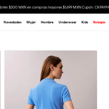
btén $300 MXN en compras mayores $1,699 MXN Cupón: CKPAYP
Disfruta envío gratis comprando en la app.
Novedades
Mujer
Hombre
Underwear
Kids
Rebajas