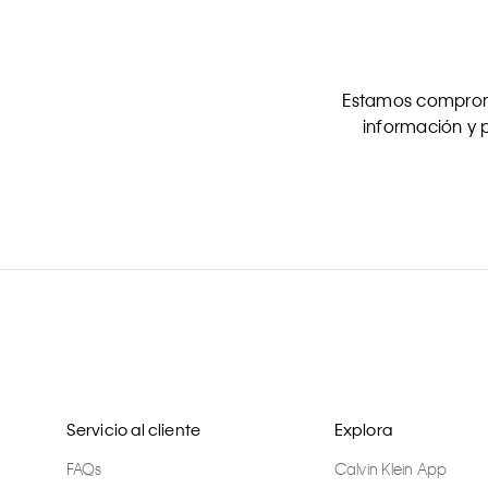
Estamos comprome
información y p
Servicio al cliente
Explora
FAQs
Calvin Klein App