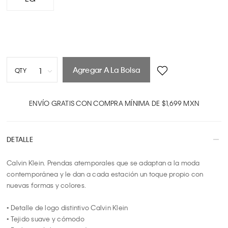
Agregar A La Bolsa
1
QTY
1
2
ENVÍO GRATIS CON COMPRA MÍNIMA DE $1,699 MXN
3
4
DETALLE
5
6
Calvin Klein. Prendas atemporales que se adaptan a la moda 
7
contemporánea y le dan a cada estación un toque propio con 
8
nuevas formas y colores.

9
10
• Detalle de logo distintivo Calvin Klein

• Tejido suave y cómodo
