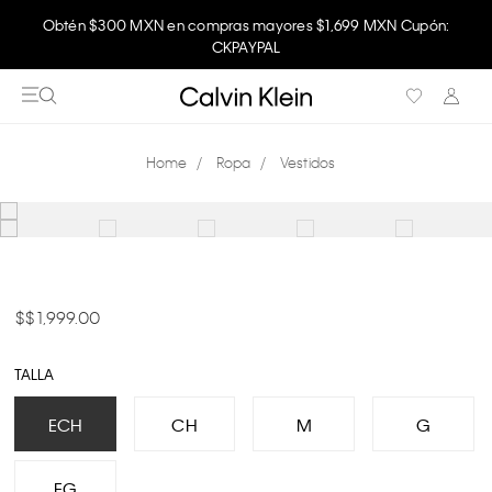
Obtén $300 MXN en compras mayores $1,699 MXN Cupón:
CKPAYPAL
Ropa
Vestidos
$ 1,999.00
TALLA
ECH
CH
M
G
EG