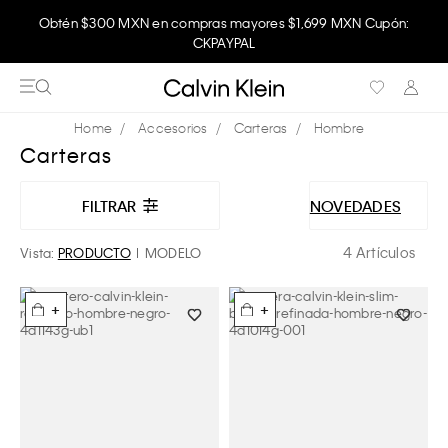
Obtén $300 MXN en compras mayores $1,699 MXN Cupón:
CKPAYPAL
Accesorios
Carteras
Hombre
Carteras
FILTRAR
NOVEDADES
4 Artículos
Vista:
PRODUCTO
MODELO
+
+