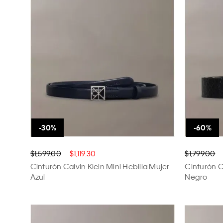
95
100
70
cm
cm
cm
$1,599.00
$1,119.30
$1,799.00
Cinturón Calvin Klein Mini Hebilla Mujer
Cinturón 
Azul
Negro