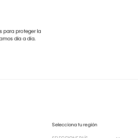
 para proteger la
uamos día a día.
Selecciona tu región
SELECCIONE PAÍS