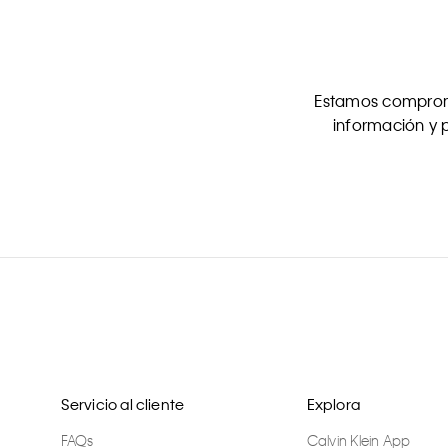
Estamos comprome
información y p
Servicio al cliente
Explora
FAQs
Calvin Klein App