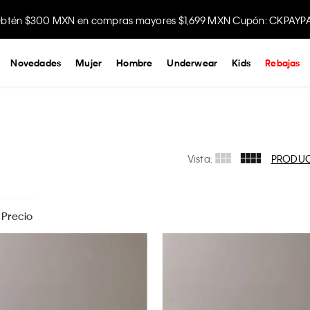
btén $300 MXN en compras mayores $1,699 MXN Cupón: CKPAYP
Novedades
Mujer
Hombre
Underwear
Kids
Rebajas
Vista:
PRODU
Precio
$
499
- $
3999
90
cm
APLICAR