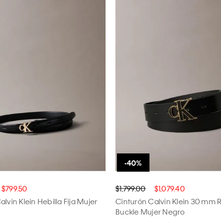
$799.50
$1,799.00
$1,079.40
lvin Klein Hebilla Fija Mujer
Cinturón Calvin Klein 30 mm
Buckle Mujer Negro