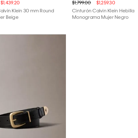
$1,439.20
$1,799.00
$1,259.30
alvin Klein 30 mm Round
Cinturón Calvin Klein Hebilla
er Beige
Monograma Mujer Negro