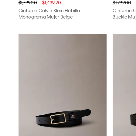
$1,799.00
$1,439.20
$1,799.00
Cinturón Calvin Klein Hebilla
Cinturón C
Monograma Mujer Beige
Buckle Muj