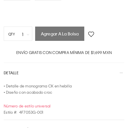
Agregar A La Bolsa
1
QTY
1
2
ENVÍO GRATIS CON COMPRA MÍNIMA DE $1,699 MXN
3
4
DETALLE
5
6
• Detalle de monograma CK en hebilla

7
• Diseño con acabado croc
8
9
Número de estilo universal
10
Estilo #:
4F7053G-001