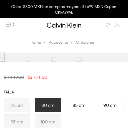
Obtén $300 MXN en compras mayores $1,699 MXN Cupón:
CKPAYPAL
Accesorios
Cinturones
$ 1,449.00
$ 724.50
TALLA
75 cm
80 cm
85 cm
90 cm
95 cm
100 cm