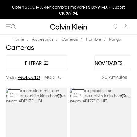
Obtén $300 MXN en compras mayores $1,699 MXN Cupón:
CKPAYPAL
Accesorios
Carteras
Hombre
Rango
Carteras
FILTRAR
NOVEDADES
20 Artículos
Vista:
PRODUCTO
MODELO
+
+