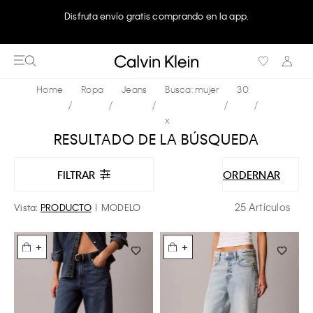
Disfruta envío gratis comprando en la app.
Ropa
Jeans
Busca: mujer
30
x
RESULTADO DE LA BÚSQUEDA
FILTRAR
ORDERNAR
25 Artículos
Vista:
PRODUCTO
MODELO
+
+