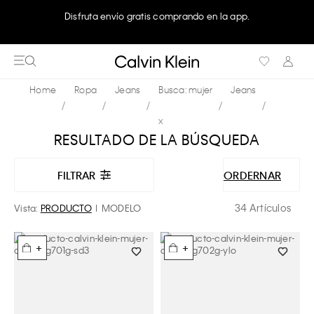
Disfruta envío gratis comprando en la app.
Ropa
Jeans
Busca: mujer
Jeans
x
RESULTADO DE LA BÚSQUEDA
FILTRAR
ORDERNAR
34 Artículos
Vista:
PRODUCTO
MODELO
+
+