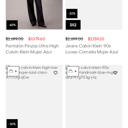
$2,699.00
$1,079.60
$2,699.00
$2,159.20
Pantalón Pinzas Ultra High
Jeans Calvin Klein 90s
Calvin Klein Mujer Azul
Loose Cornelia Mujer Azul
+
+