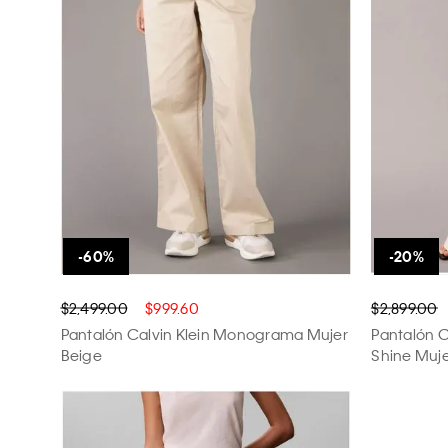
EG
$2,499.00
$999.60
$2,899.00
Pantalón Calvin Klein Monograma Mujer
Pantalón C
Beige
Shine Muje