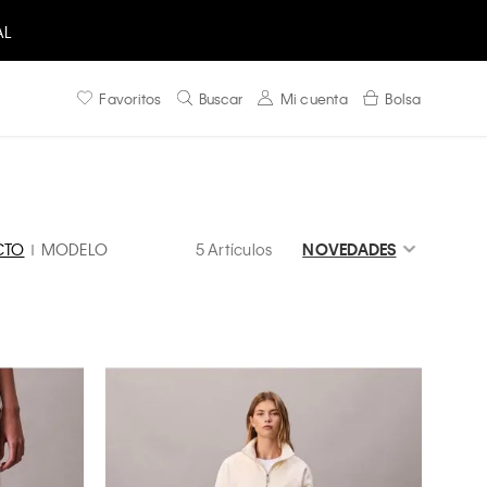
AL
Favoritos
Buscar
Mi cuenta
Bolsa
CTO
MODELO
5 Artículos
NOVEDADES