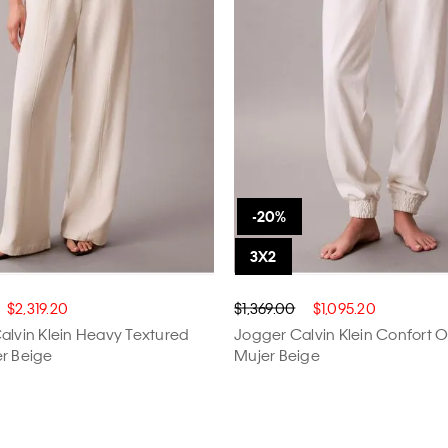
$2,319.20
$1,369.00
$1,095.20
alvin Klein Heavy Textured
Jogger Calvin Klein Confort 
r Beige
Mujer Beige