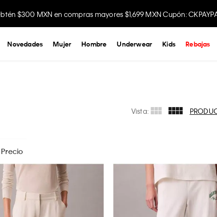
btén $300 MXN en compras mayores $1,699 MXN Cupón: CKPAYP
Novedades
Mujer
Hombre
Underwear
Kids
Rebajas
Vista:
PRODU
Precio
$
599
- $
3499
s las opciones
8
APLICAR
G