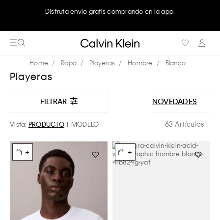
Disfruta envío gratis comprando en la app.
Ropa
Playeras
Hombre
Blanco
Playeras
FILTRAR
NOVEDADES
63 Artículos
Vista:
PRODUCTO
MODELO
+
+