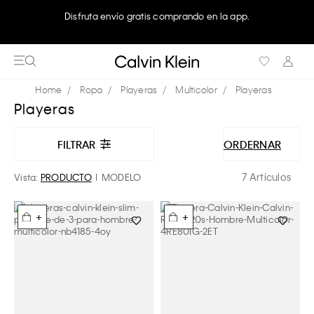
Disfruta envío gratis comprando en la app.
Ropa
Playeras
Multicolor
Playeras
Playeras
FILTRAR
ORDERNAR
7 Artículos
Vista:
PRODUCTO
MODELO
+
+