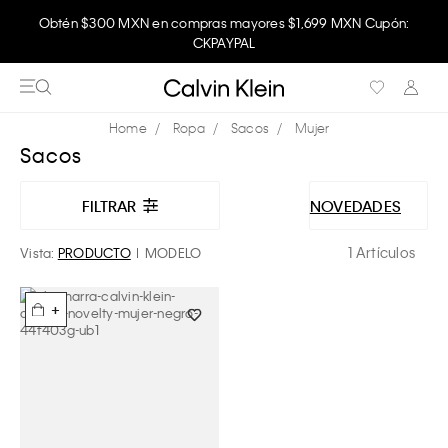
Obtén $300 MXN en compras mayores $1,699 MXN Cupón:
CKPAYPAL
Ropa
Sacos
Mujer
Sacos
FILTRAR
NOVEDADES
1 Artículos
Vista:
PRODUCTO
MODELO
+