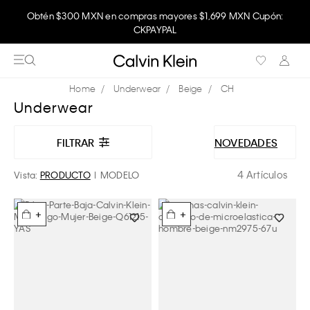
Obtén $300 MXN en compras mayores $1,699 MXN Cupón:
CKPAYPAL
Underwear
Beige
CH
Underwear
FILTRAR
NOVEDADES
4 Artículos
Vista:
PRODUCTO
MODELO
+
+