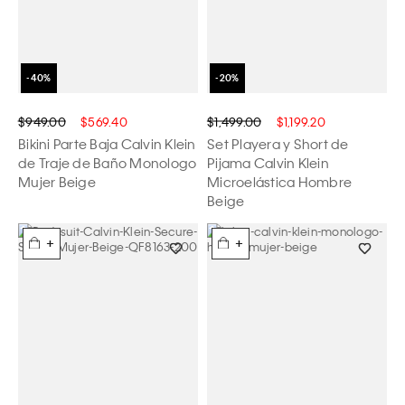
$949.00
$569.40
$1,499.00
$1,199.20
Bikini Parte Baja Calvin Klein
Set Playera y Short de
de Traje de Baño Monologo
Pijama Calvin Klein
Mujer Beige
Microelástica Hombre
Beige
+
+