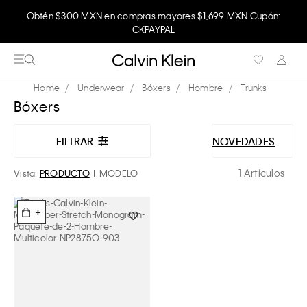
Obtén $300 MXN en compras mayores $1,699 MXN Cupón:
CKPAYPAL
Underwear
Bóxers
Hombre
Trunks
Bóxers
FILTRAR
NOVEDADES
1 Artículos
Vista:
PRODUCTO
MODELO
+