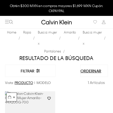
Obtén $300 MXN en compras mayores $1,699 MXN Cupón:
CKPAYPAL
Ropa
Busca: mujer
Amarillo
Busca: mujer
x
x
Pantalones
RESULTADO DE LA BÚSQUEDA
FILTRAR
ORDERNAR
1 Artículos
Vista:
PRODUCTO
MODELO
+