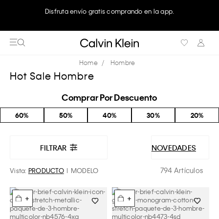
Disfruta envío gratis comprando en la app.
Hombre
Hot Sale Hombre
Comprar Por Descuento
60%
50%
40%
30%
20%
FILTRAR
NOVEDADES
794 Artículos
Vista:
PRODUCTO
MODELO
+
+