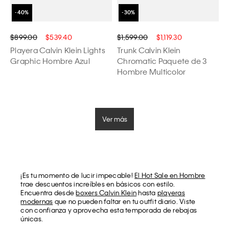
$899.00
$539.40
$1,599.00
$1,119.30
Playera Calvin Klein Lights
Trunk Calvin Klein
Graphic Hombre Azul
Chromatic Paquete de 3
Hombre Multicolor
Ver más
¡Es tu momento de lucir impecable!
El Hot Sale en Hombre
trae descuentos increíbles en básicos con estilo.
Encuentra desde
boxers Calvin Klein
hasta
playeras
modernas
que no pueden faltar en tu outfit diario. Viste
con confianza y aprovecha esta temporada de rebajas
únicas.