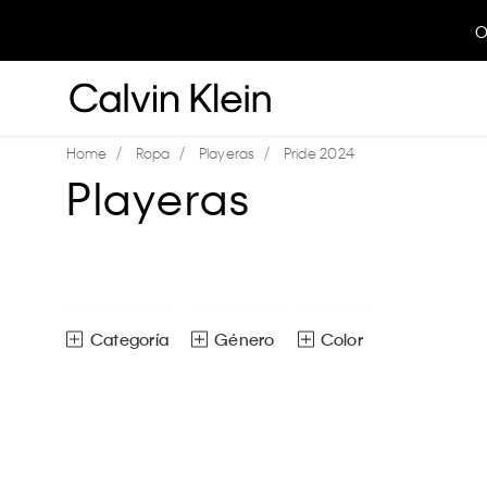
O
Ropa
Playeras
Pride 2024
Playeras
Género
Color
Playeras
Hombre
Mujer