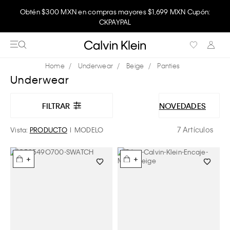
Obtén $300 MXN en compras mayores $1,699 MXN Cupón:
CKPAYPAL
Underwear
Beige
Panties
Underwear
FILTRAR
NOVEDADES
7 Artículos
Vista:
PRODUCTO
MODELO
+
+