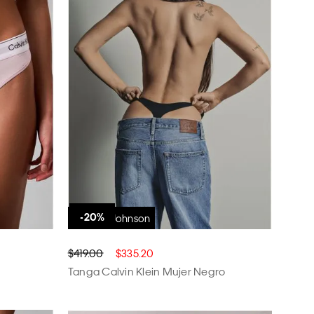
Dakota Johnson
$419.00
$335.20
a
Tanga Calvin Klein Mujer Negro