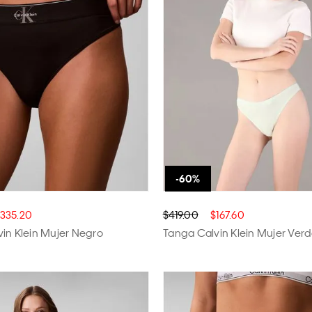
36/DD
CH
ÚNICA
335.20
$419.00
$167.60
in Klein Mujer Negro
Tanga Calvin Klein Mujer Ver