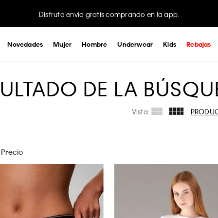
Disfruta envío gratis comprando en la app.
Novedades
Mujer
Hombre
Underwear
Kids
Rebajas
SULTADO DE LA BÚSQU
Vista:
PRODU
Precio
$
289
- $
2199
34/B
APLICAR
36/A