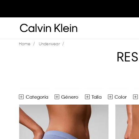
Underwear
RE
Género
Talla
Color
Bikinis
Mujer
32/B
32/C
34/A
Bodies
Niña
Bóxers
34/C
34/D
34/DD