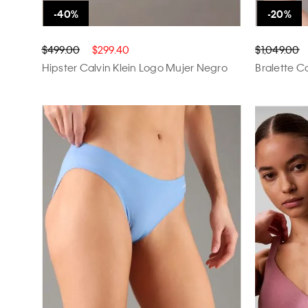
$499.00
$299.40
$1,049.00
Hipster Calvin Klein Logo Mujer Negro
Bralette C