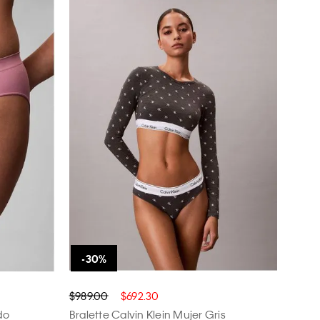
$989.00
$692.30
do
Bralette Calvin Klein Mujer Gris