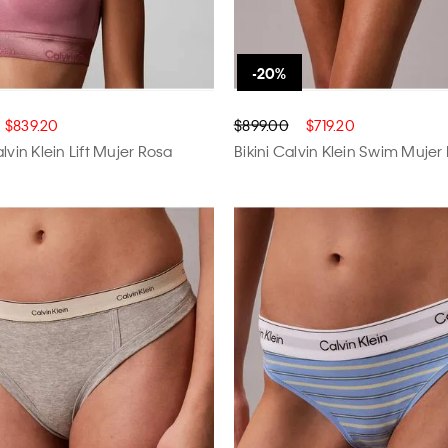
$839.20
$899.00
$719.20
lvin Klein Lift Mujer Rosa
Bikini Calvin Klein Swim Muje