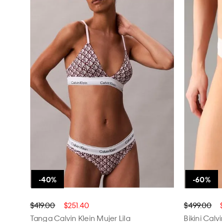
$419.00
$251.40
$499.00
Tanga Calvin Klein Mujer Lila
Bikini Calv