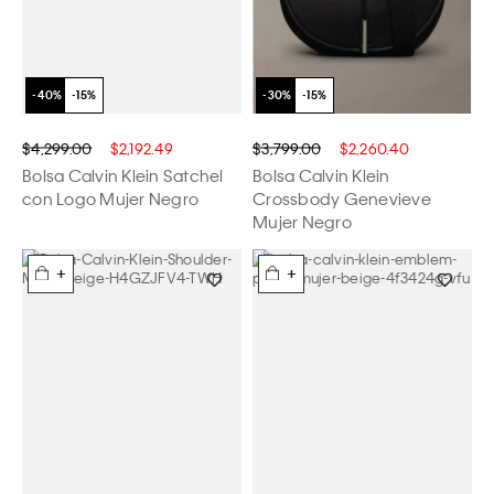
$4,299.00
$2,192.49
$3,799.00
$2,260.40
Bolsa Calvin Klein Satchel
Bolsa Calvin Klein
con Logo Mujer Negro
Crossbody Genevieve
Mujer Negro
+
+