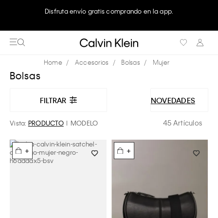
Disfruta envío gratis comprando en la app.
Accesorios
Bolsas
Mujer
Bolsas
FILTRAR
NOVEDADES
45 Artículos
Vista:
PRODUCTO
MODELO
+
+