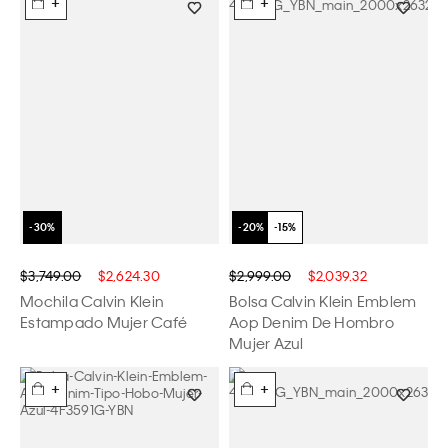
+
+
$3,749.00
$2,624.30
$2,999.00
$2,039.32
Mochila Calvin Klein
Bolsa Calvin Klein Emblem
Estampado Mujer Café
Aop Denim De Hombro
Mujer Azul
+
+