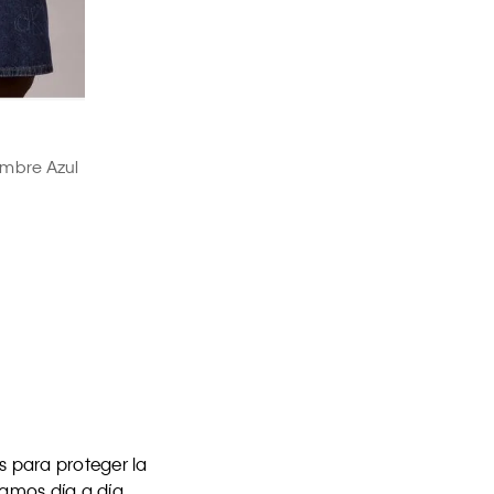
ombre Azul
 para proteger la
uamos día a día.