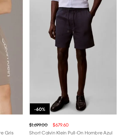
$1,699.00
$679.60
re Gris
Short Calvin Klein Pull-On Hombre Azul