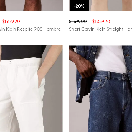
$1,679.20
$1,699.00
$1,359.20
vin Klein Respite 90S Hombre
Short Calvin Klein Straight H