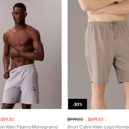
$559.30
$999.00
$699.30
lvin Klein Pijama Monograma
Short Calvin Klein Logo Homb