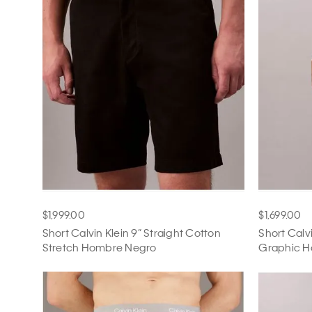
ECH
CH
M
EG
$1,999.00
$1,699.00
Short Calvin Klein 9” Straight Cotton
Short Calv
Stretch Hombre Negro
Graphic H