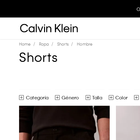
Ropa
Shorts
Hombre
Shorts
Género
Talla
Color
Shorts
Hombre
28
29
30
Ver todas las opciones
32
33
34