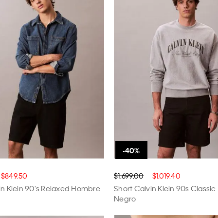
$849.50
$1,699.00
$1,019.40
in Klein 90's Relaxed Hombre
Short Calvin Klein 90s Classi
Negro