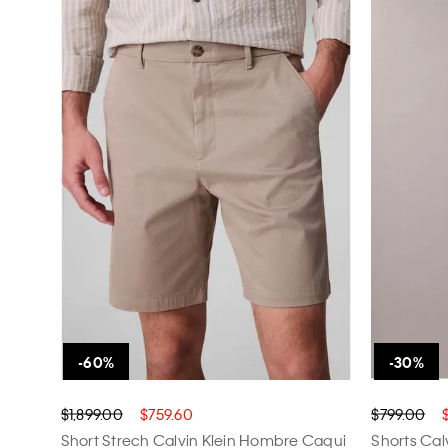
$1,899.00
$759.60
$799.00
Short Strech Calvin Klein Hombre Caqui
Shorts Ca