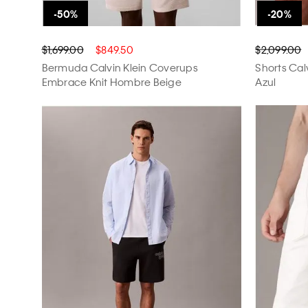
$1,699.00
$849.50
$2,099.00
Bermuda Calvin Klein Coverups
Shorts Cal
Embrace Knit Hombre Beige
Azul