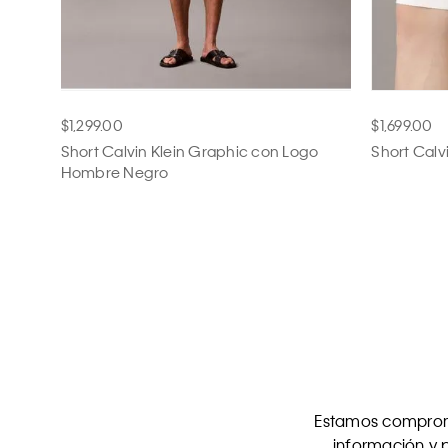
$1,299.00
$1,699.00
Short Calvin Klein Graphic con Logo
Short Calv
Hombre Negro
Estamos comprome
información y p