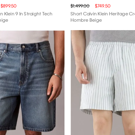
$899.50
$1,499.00
$749.50
n Klein 9 In Straight Tech
Short Calvin Klein Heritage Cr
eige
Hombre Beige