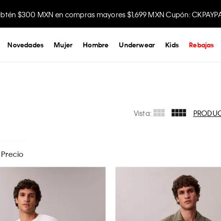
Disfruta envío gratis comprando en la app.
Novedades
Mujer
Hombre
Underwear
Kids
Rebajas
Vista:
PRODU
Precio
$
699
- $
1799
31
APLICAR
36