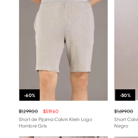
$1,299.00
$519.60
$1,699.00
Short de Pijama Calvin Klein Logo
Short Calv
Hombre Gris
Negro