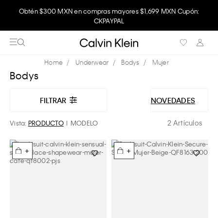
Obtén $300 MXN en compras mayores $1,699 MXN Cupón:
CKPAYPAL
Underwear
Bodys
Mujer
Bodys
FILTRAR
NOVEDADES
2 Artículos
Vista:
PRODUCTO
MODELO
+
+