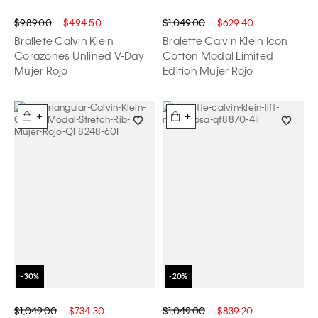
$989.00
$494.50
$1,049.00
$629.40
Brallete Calvin Klein
Bralette Calvin Klein Icon
Corazones Unlined V-Day
Cotton Modal Limited
Mujer Rojo
Edition Mujer Rojo
+
+
$1,049.00
$734.30
$1,049.00
$839.20