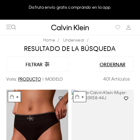
Disfruta envío gratis comprando en la app.
Underwear
RESULTADO DE LA BÚSQUEDA
FILTRAR
ORDERNAR
401 Artículos
Vista:
PRODUCTO
MODELO
+
+