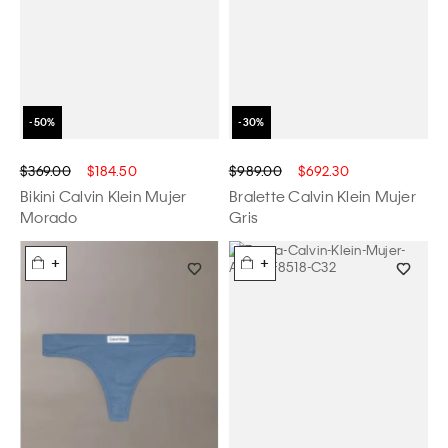
$369.00
$184.50
$989.00
$692.30
Bikini Calvin Klein Mujer
Bralette Calvin Klein Mujer
Morado
Gris
+
+