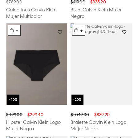
$789.00
$419.00
$335.20
Calcetines Calvin Klein
Bikini Calvin Klein Mujer
Mujer Multicolor
Negro
+
+
$499.00
$299.40
$1,049.00
$839.20
Hipster Calvin Klein Logo
Bralette Calvin Klein Logo
Mujer Negro
Mujer Negro