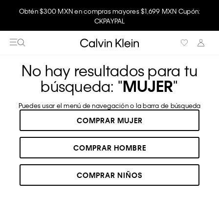
Obtén $300 MXN en compras mayores $1,699 MXN Cupón:
Disfruta envío gratis comprando en la app.
CKPAYPAL
No hay resultados para tu
búsqueda: "
MUJER
"
Puedes usar el menú de navegación o la barra de búsqueda
COMPRAR MUJER
COMPRAR HOMBRE
COMPRAR NIÑOS
RECOMENDADOS