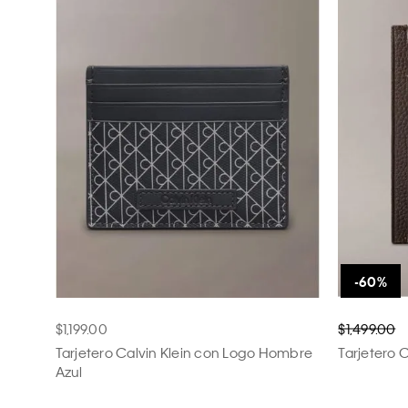
$1,199.00
$1,499.00
Tarjetero Calvin Klein con Logo Hombre
Tarjetero 
Azul