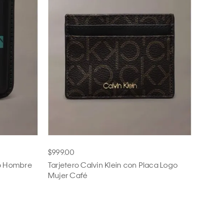
$999.00
go Hombre
Tarjetero Calvin Klein con Placa Logo
Mujer Café