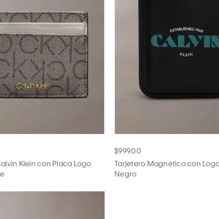
$999.00
Calvin Klein con Placa Logo
Tarjetero Magnético con Lo
ge
Negro