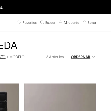
AL
Favoritos
Buscar
Mi cuenta
Bolsa
EDA
CTO
MODELO
6 Artículos
ORDERNAR