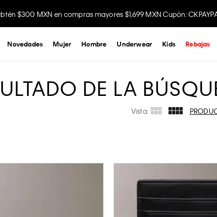
btén $300 MXN en compras mayores $1,699 MXN Cupón: CKPAYP
Novedades
Mujer
Hombre
Underwear
Kids
Rebajas
SULTADO DE LA BÚSQU
Vista:
PRODU
$
999
- $
2099
APLICAR