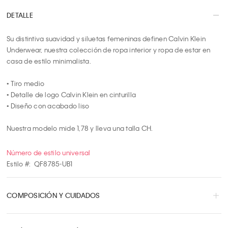
9
DETALLE
10
Su distintiva suavidad y siluetas femeninas definen Calvin Klein 
Underwear, nuestra colección de ropa interior y ropa de estar en 
casa de estilo minimalista.

• Tiro medio

• Detalle de logo Calvin Klein en cinturilla

• Diseño con acabado liso

Nuestra modelo mide 1,78 y lleva una talla CH.
Número de estilo universal
Estilo #:
QF8785-UB1
COMPOSICIÓN Y CUIDADOS