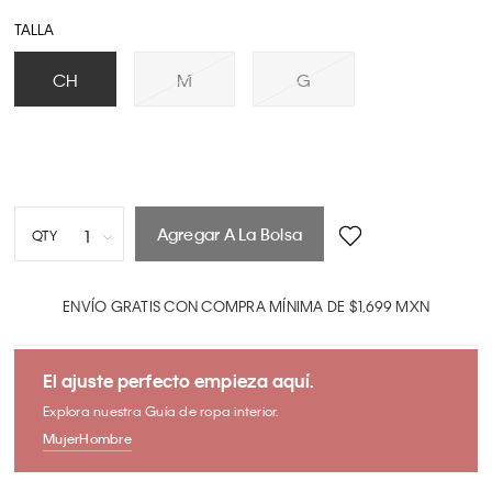
TALLA
CH
M
G
Agregar A La Bolsa
1
QTY
1
2
ENVÍO GRATIS CON COMPRA MÍNIMA DE $1,699 MXN
3
4
El ajuste perfecto empieza aquí.
5
Explora nuestra Guía de ropa interior.
6
Mujer
Hombre
7
8