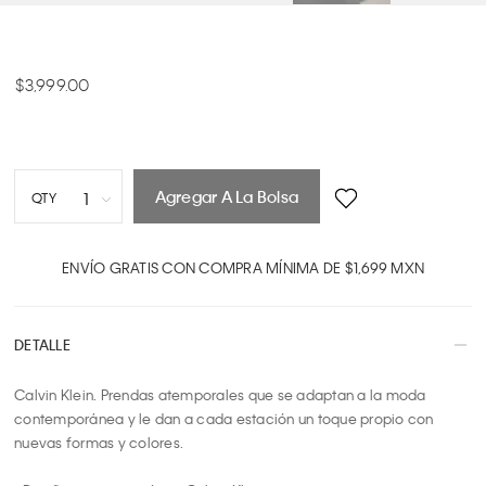
3,999.00
Agregar A La Bolsa
1
QTY
1
2
ENVÍO GRATIS CON COMPRA MÍNIMA DE $1,699 MXN
3
4
DETALLE
5
6
Calvin Klein. Prendas atemporales que se adaptan a la moda 
7
contemporánea y le dan a cada estación un toque propio con 
8
nuevas formas y colores.

9