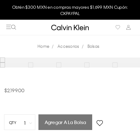
Obtén $300 MXN en compras mayores $1,699 MXN Cupón:
CKPAYPAL
Accesorios
Bolsas
2,199.00
Agregar A La Bolsa
1
QTY
1