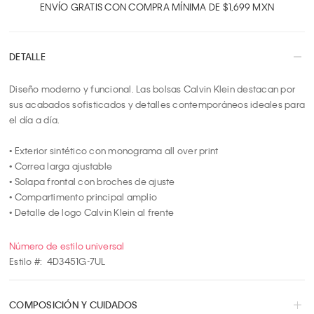
2
ENVÍO GRATIS CON COMPRA MÍNIMA DE $1,699 MXN
3
4
DETALLE
5
6
Diseño moderno y funcional. Las bolsas Calvin Klein destacan por 
7
sus acabados sofisticados y detalles contemporáneos ideales para 
8
el día a día.

9
10
• Exterior sintético con monograma all over print

• Correa larga ajustable

• Solapa frontal con broches de ajuste

• Compartimento principal amplio

• Detalle de logo Calvin Klein al frente
Número de estilo universal
Estilo #:
4D3451G-7UL
COMPOSICIÓN Y CUIDADOS