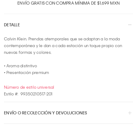
2
ENVÍO GRATIS CON COMPRA MÍNIMA DE $1,699 MXN
3
4
DETALLE
5
6
Calvin Klein. Prendas atemporales que se adaptan a la moda 
7
contemporánea y le dan a cada estación un toque propio con 
8
nuevas formas y colores.

9
10
• Aroma distintivo

• Presentación premium
Número de estilo universal
Estilo #:
99350210517-201
ENVÍO O RECOLECCIÓN Y DEVOLUCIONES