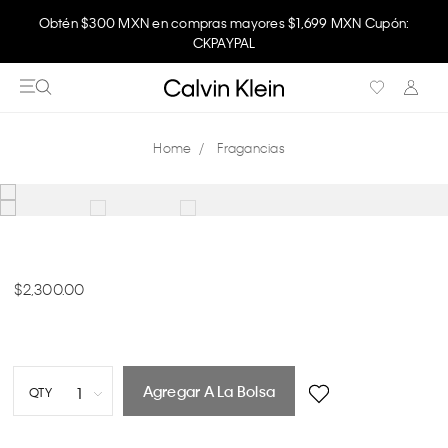
Obtén $300 MXN en compras mayores $1,699 MXN Cupón:
CKPAYPAL
Fragancias
2,300.00
Agregar A La Bolsa
1
QTY
1