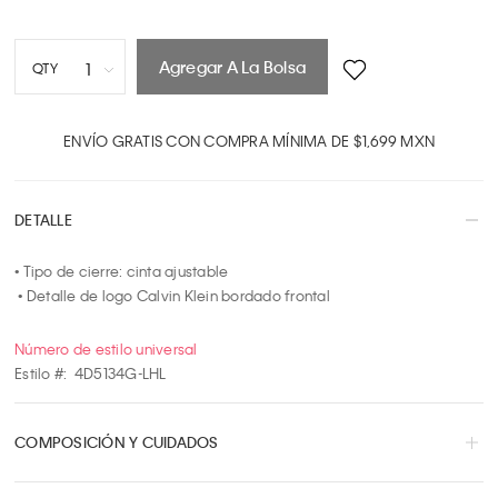
Agregar A La Bolsa
1
QTY
1
2
ENVÍO GRATIS CON COMPRA MÍNIMA DE $1,699 MXN
3
4
DETALLE
5
6
• Tipo de cierre: cinta ajustable

7
 • Detalle de logo Calvin Klein bordado frontal
8
9
Número de estilo universal
10
Estilo #:
4D5134G-LHL
COMPOSICIÓN Y CUIDADOS