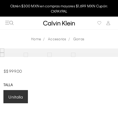
Obtén $300 MXN en compras mayores $1,699 MXN Cupón:
CKPAYPAL
Accesorios
Gorras
$ 999.00
TALLA
Unitalla