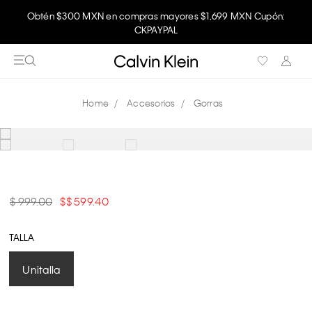
Obtén $300 MXN en compras mayores $1,699 MXN Cupón:
CKPAYPAL
Accesorios
Gorras
$ 999.00
$ 599.40
TALLA
Unitalla