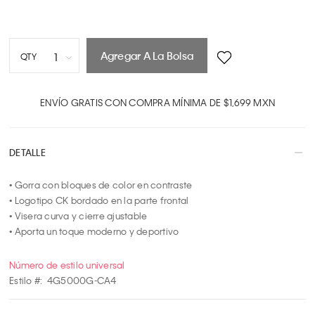
Agregar A La Bolsa
1
QTY
1
2
ENVÍO GRATIS CON COMPRA MÍNIMA DE $1,699 MXN
3
4
DETALLE
5
6
• Gorra con bloques de color en contraste

7
• Logotipo CK bordado en la parte frontal

8
• Visera curva y cierre ajustable

9
• Aporta un toque moderno y deportivo
10
Número de estilo universal
Estilo #:
4G5000G-CA4