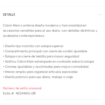
3
4
DETALLE
5
6
Calvin Klein combina diseño moderno y funcionalidad en 
7
accesorios versátiles para el uso diario, con detalles distintivos y 
8
acabados contemporáneos.

9
10
• Diseño tipo mochila con solapa superior

• Compartimento principal con cierre de cordón ajustable

• Solapa con cierre de hebilla para mayor seguridad

• Gráfico Calvin Klein estampado en contraste sobre la solapa

• Correas ajustables y acolchadas para mayor comodidad

• Interior amplio para organizar artículos esenciales

• Diseño práctico para uso diario, trabajo o viaje
Número de estilo universal
Estilo #:
4D3446G-UB1