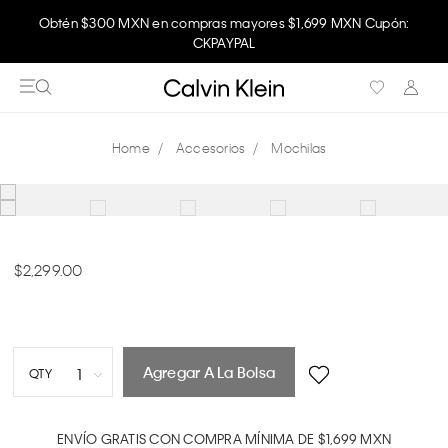
Obtén $300 MXN en compras mayores $1,699 MXN Cupón:
CKPAYPAL
Accesorios
Mochilas
2,299.00
Agregar A La Bolsa
1
QTY
1
2
ENVÍO GRATIS CON COMPRA MÍNIMA DE $1,699 MXN