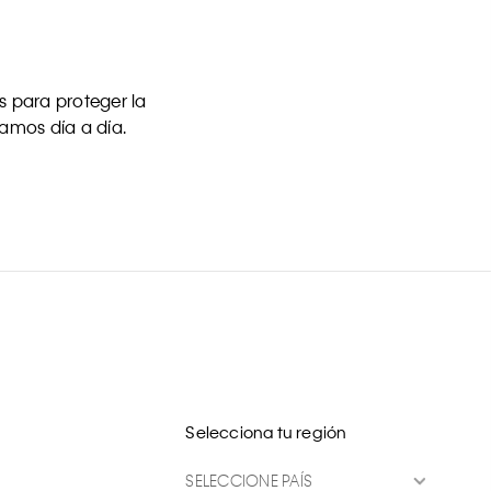
 para proteger la
uamos día a día.
Selecciona tu región
SELECCIONE PAÍS