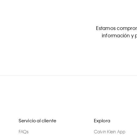
Estamos comprome
información y p
Servicio al cliente
Explora
FAQs
Calvin Klein App