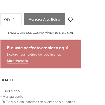
Agregar A La Bolsa
1
QTY
1
ENVÍO GRATIS CON COMPRA MÍNIMA DE $1,699 MXN
2
3
4
El ajuste perfecto empieza aquí.
5
Explora nuestra Guía de ropa interior.
6
Mujer
Hombre
7
8
9
DETALLE
10
• Cuello en V

• Manga corta

 En Calvin Klein, estamos reinventando nuestros 