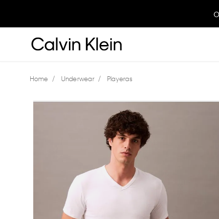
O
Underwear
Playeras