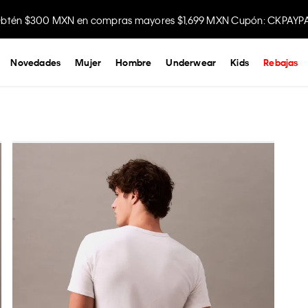
btén $300 MXN en compras mayores $1,699 MXN Cupón: CKPAYP
Disfruta envío gratis comprando en la app.
Novedades
Mujer
Hombre
Underwear
Kids
Rebajas