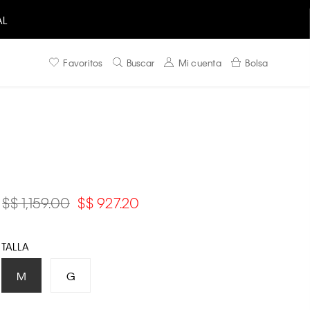
AL
Favoritos
Buscar
Mi cuenta
Bolsa
$ 1,159.00
$ 927.20
TALLA
M
G