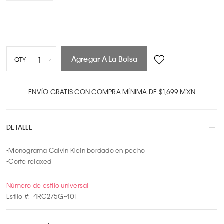
Agregar A La Bolsa
1
QTY
1
2
ENVÍO GRATIS CON COMPRA MÍNIMA DE $1,699 MXN
3
4
DETALLE
5
6
•Monograma Calvin Klein bordado en pecho

7
•Corte relaxed
8
9
Número de estilo universal
10
Estilo #:
4RC275G-401