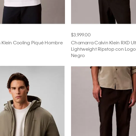
$3,999.00
n Klein Cooling Piqué Hombre
Chamarra Calvin Klein RXD Ul
Lightweight Ripstop con Log
Negro