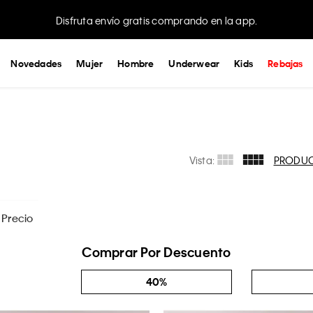
Disfruta envío gratis comprando en la app.
Novedades
Mujer
Hombre
Underwear
Kids
Rebajas
Vista:
PRODU
Precio
$
499
- $
7999
Comprar Por Descuento
6-
9M
40%
APLICAR