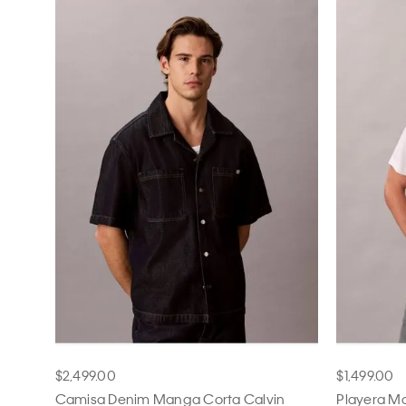
Chamarras
Niño
12M
18M
2
Faldas
Bebés
6
8
10
Jeans
Joggers
14
16
25
Jumpsuits
Overoles
27
28
29
Pantalones
Pants
31
32
33
Pijamas
Playeras
36
38
39
Polos
Sacos
29x30
29x32
30/30
Sets
$2,499.00
$1,499.00
Shorts
Camisa Denim Manga Corta Calvin
Playera Ma
30x32
31x30
31x32