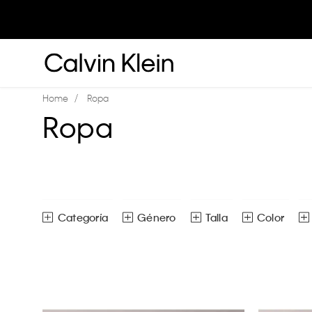
Ropa
Ropa
Género
Talla
Color
Blusas
Hombre
0M
0-
3-
Camisas
Mujer
3M
6M
Chalecos
Niña