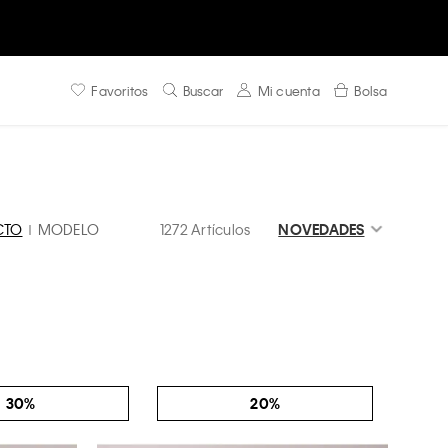
Favoritos
Buscar
Mi cuenta
Bolsa
CTO
MODELO
1272 Artículos
NOVEDADES
30%
20%