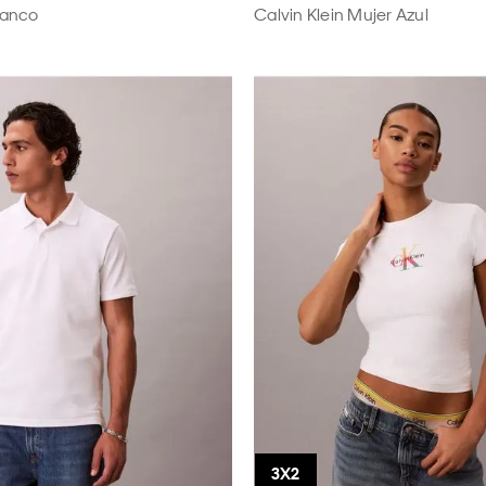
lanco
Calvin Klein Mujer Azul
34x30
CH
0