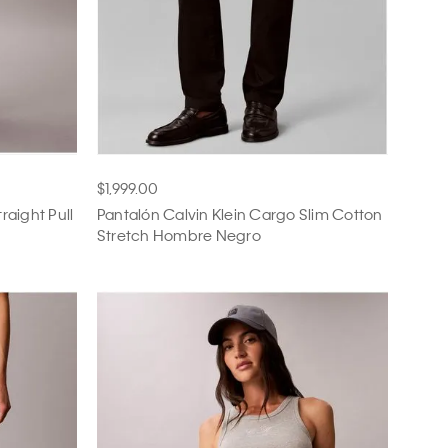
$1,999.00
raight Pull
Pantalón Calvin Klein Cargo Slim Cotton
Stretch Hombre Negro