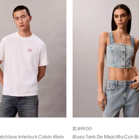
4
12
26
30
34
28x30
30x30
$1,899.00
tchbox Interlock Calvin Klein
Blusa Tank De Mezclilla Con 
32x30