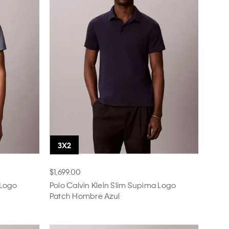
$1,699.00
 Logo
Polo Calvin Klein Slim Supima Logo
Patch Hombre Azul