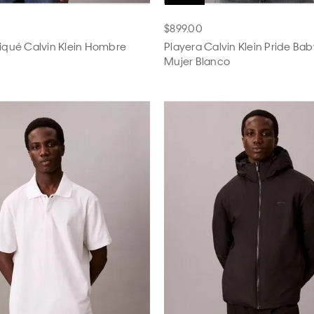
$899.00
Piqué Calvin Klein Hombre
Playera Calvin Klein Pride Ba
Mujer Blanco