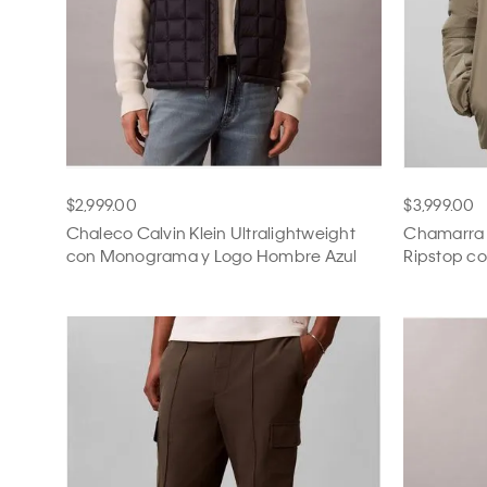
$2,999.00
$3,999.00
Chaleco Calvin Klein Ultralightweight
Chamarra C
con Monograma y Logo Hombre Azul
Ripstop c