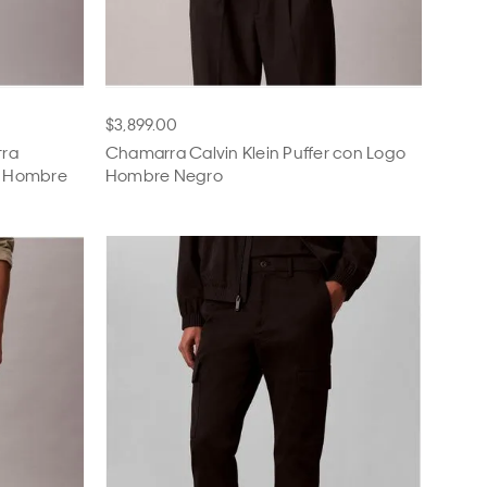
$3,899.00
tra
Chamarra Calvin Klein Puffer con Logo
o Hombre
Hombre Negro