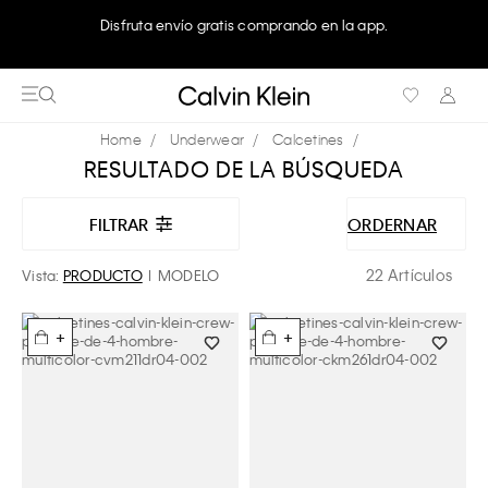
Disfruta envío gratis comprando en la app.
Underwear
Calcetines
RESULTADO DE LA BÚSQUEDA
FILTRAR
ORDERNAR
22 Artículos
Vista:
PRODUCTO
MODELO
+
+