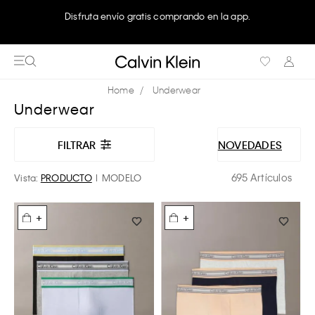
Disfruta envío gratis comprando en la app.
Underwear
Underwear
FILTRAR
NOVEDADES
695 Artículos
Vista:
PRODUCTO
MODELO
+
+