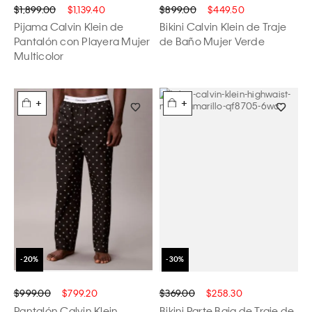
$1,899.00
$1,139.40
$899.00
$449.50
Pijama Calvin Klein de
Bikini Calvin Klein de Traje
Pantalón con Playera Mujer
de Baño Mujer Verde
Multicolor
+
+
$999.00
$799.20
$369.00
$258.30
Pantalón Calvin Klein
Bikini Parte Baja de Traje de