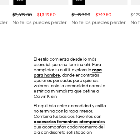
$2,699.00
$1,349.50
$1,499.00
$749.50
$429
rder
No te los puedes perder
No te los puedes perder
No 
El estilo comienza desde lo más
esencial, pero no termina ahí. Para
completar tu outfit, explora la
ropa
para hombre
, donde encontrarás
opciones pensadas para quienes
valoran tanto la comodidad como la
estética minimalista que define a
Calvin Klein.
El equilibrio entre comodidad y estilo
no termina con la ropa interior.
Combina tus básicos favoritos con
accesorios femeninos atemporales
que acompañan cada momento del
día con discreta sofisticación