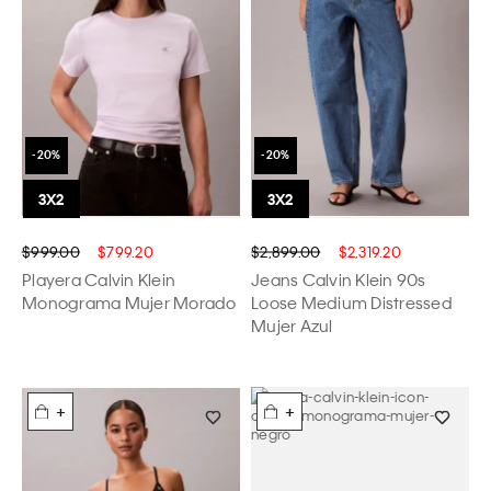
$999.00
$799.20
$2,899.00
$2,319.20
Playera Calvin Klein
Jeans Calvin Klein 90s
Monograma Mujer Morado
Loose Medium Distressed
Mujer Azul
+
+