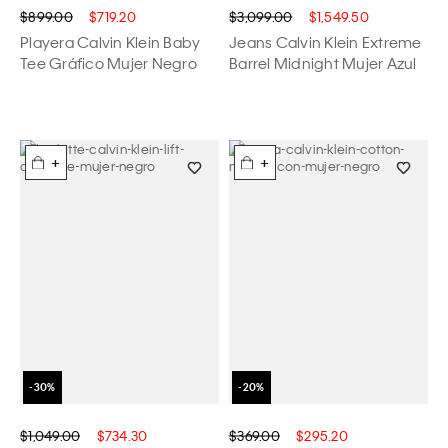
$899.00
$719.20
$3,099.00
$1,549.50
Playera Calvin Klein Baby
Jeans Calvin Klein Extreme
Tee Gráfico Mujer Negro
Barrel Midnight Mujer Azul
+
+
$1,049.00
$734.30
$369.00
$295.20