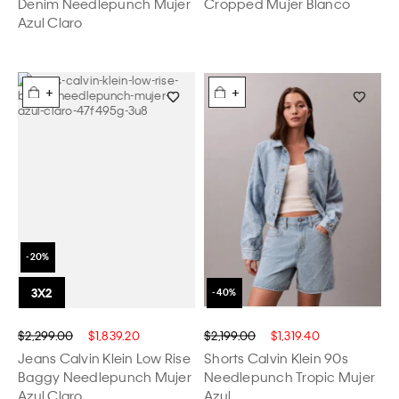
Denim Needlepunch Mujer
Cropped Mujer Blanco
Azul Claro
+
+
$2,299.00
$1,839.20
$2,199.00
$1,319.40
Jeans Calvin Klein Low Rise
Shorts Calvin Klein 90s
Baggy Needlepunch Mujer
Needlepunch Tropic Mujer
Azul Claro
Azul