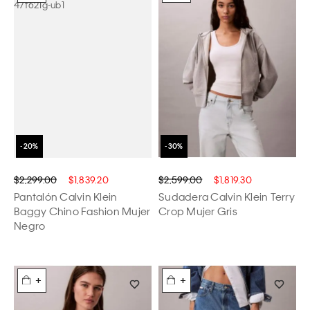
$2,299.00
$1,839.20
$2,599.00
$1,819.30
Pantalón Calvin Klein
Sudadera Calvin Klein Terry
Baggy Chino Fashion Mujer
Crop Mujer Gris
Negro
+
+