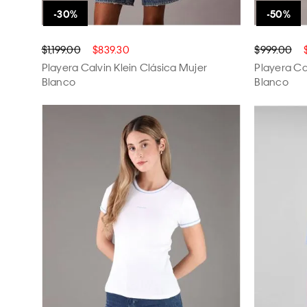
$1,199.00
$839.30
$999.00
Playera Calvin Klein Clásica Mujer
Playera Ca
Blanco
Blanco