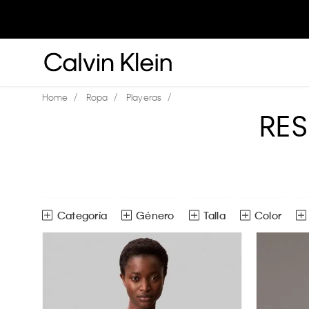
Ropa
Playeras
RE
Género
Talla
Color
Playeras
Hombre
6
ECH
CH
Polos
Mujer
Niña
G
EG