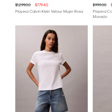
$1,299.00
$779.40
$999.00
Playera Calvin Klein Velour Mujer Rosa
Playera C
Morado