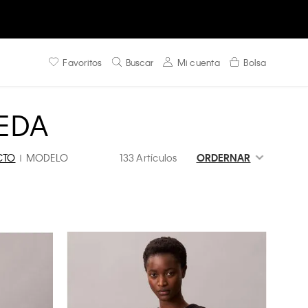
Favoritos
Buscar
Mi cuenta
Bolsa
EDA
CTO
MODELO
133 Artículos
ORDERNAR