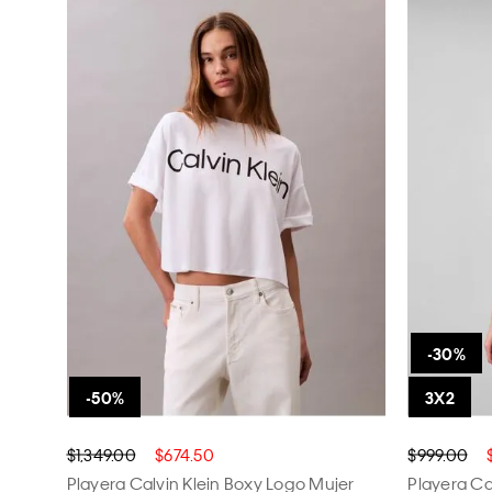
$1,349.00
$674.50
$999.00
Playera Calvin Klein Boxy Logo Mujer
Playera Ca