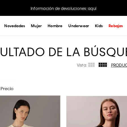
¡Haz un pedido online y recoge en tienda sin costo!
Novedades
Mujer
Hombre
Underwear
Kids
Rebajas
SULTADO DE LA BÚSQU
Vista:
PRODU
Precio
$
499
- $
2699
M
APLICAR