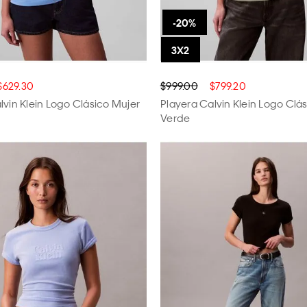
$629.30
$999.00
$799.20
lvin Klein Logo Clásico Mujer
Playera Calvin Klein Logo Clá
Verde